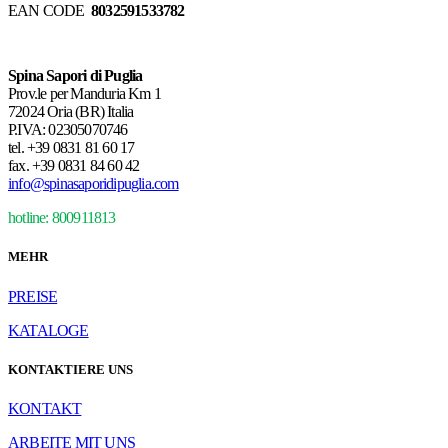
EAN CODE
8032591533782
Spina Sapori di Puglia
Prov.le per Manduria Km 1
72024 Oria (BR) Italia
P.IVA: 02305070746
tel.
+39 0831 81 60 17
fax.
+39 0831 84 60 42
info@spinasaporidipuglia.com
hotline: 800911813
MEHR
PREISE
KATALOGE
KONTAKTIERE UNS
KONTAKT
ARBEITE MIT UNS