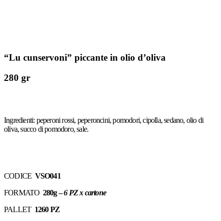
“Lu cunservoni” piccante in olio d’oliva
280 gr
Ingredienti: peperoni rossi, peperoncini, pomodori, cipolla, sedano, olio di
oliva, succo di pomodoro, sale.
CODICE
VSO041
FORMATO
280g –
6 PZ x cartone
PALLET
1260 PZ