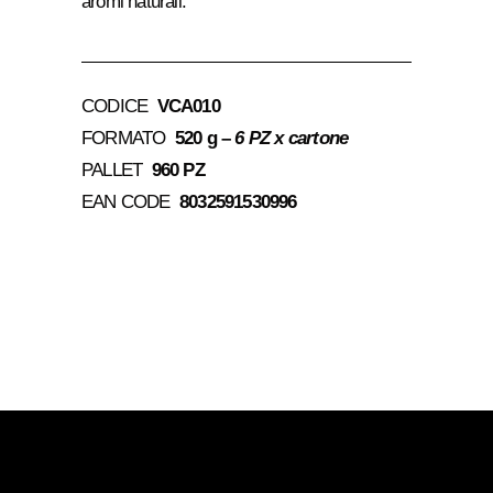
aromi naturali.
CODICE
VCA010
FORMATO
520 g –
6 PZ x cartone
PALLET
960 PZ
EAN CODE
8032591530996