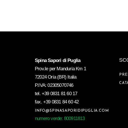
SCO
Spina Sapori di Puglia
Prov.le per Manduria Km 1
PRE
72024 Oria (BR) Italia
CAT
P.IVA: 02305070746
tel.
+39 0831 81 60 17
fax.
+39 0831 84 60 42
INFO@SPINASAPORIDIPUGLIA.COM
numero verde: 800911813