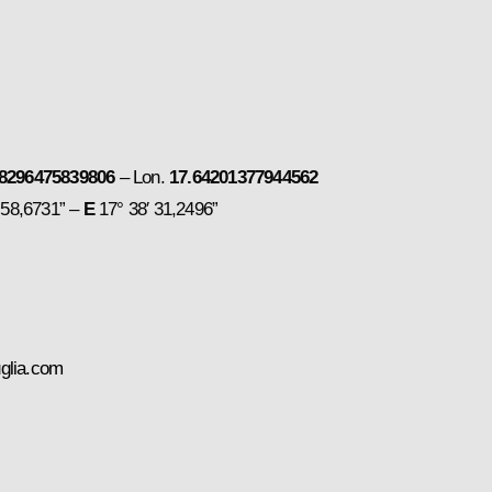
48296475839806
– Lon.
17.64201377944562
 58,6731” –
E
17° 38′ 31,2496”
glia.com