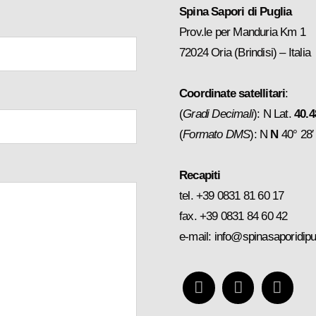
Spina Sapori di Puglia
Prov.le per Manduria Km 1
72024 Oria (Brindisi) – Italia
Coordinate satellitari
:
(
Gradi Decimali
):
N
Lat.
40.
(
Formato DMS
):
N
N
40° 28′
Recapiti
tel.
+39 0831 81 60 17
fax.
+39 0831 84 60 42
e-mail:
info@spinasaporidipu