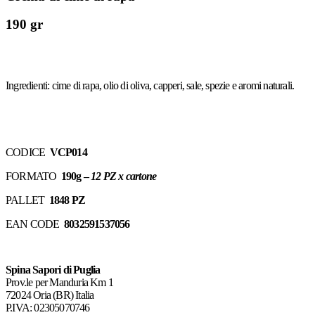
190 gr
Ingredienti: cime di rapa, olio di oliva, capperi, sale, spezie e aromi naturali.
CODICE
VCP014
FORMATO
190g –
12 PZ x cartone
PALLET
1848 PZ
EAN CODE
8032591537056
Spina Sapori di Puglia
Prov.le per Manduria Km 1
72024 Oria (BR) Italia
P.IVA: 02305070746