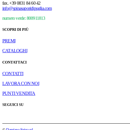
fax.
+39 0831 84 60 42
info@spinasaporidipuglia.com
numero verde: 800911813
SCOPRI DI PIÙ
PREMI
CATALOGHI
CONTATTACI
CONTATTI
LAVORA CON NOI
PUNTI VENDITA
SEGUICI SU
©
Damiano Spina srl