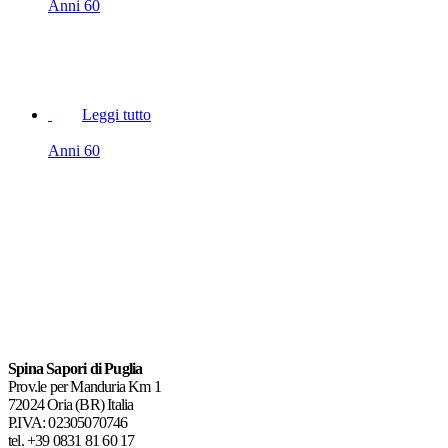
Anni 60
Leggi tutto
Anni 60
Spina Sapori di Puglia
Prov.le per Manduria Km 1
72024 Oria (BR) Italia
P.IVA: 02305070746
tel.
+39 0831 81 60 17