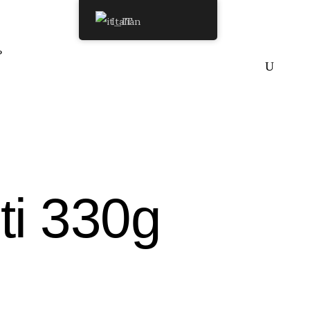
Italian
P
ti 330g